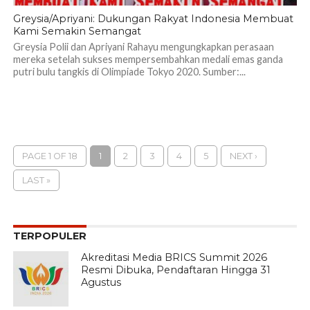
Greysia/Apriyani: Dukungan Rakyat Indonesia Membuat
Kami Semakin Semangat
Greysia Polii dan Apriyani Rahayu mengungkapkan perasaan
mereka setelah sukses mempersembahkan medali emas ganda
putri bulu tangkis di Olimpiade Tokyo 2020. Sumber:...
PAGE 1 OF 18
1
2
3
4
5
NEXT ›
LAST »
TERPOPULER
Akreditasi Media BRICS Summit 2026
Resmi Dibuka, Pendaftaran Hingga 31
Agustus