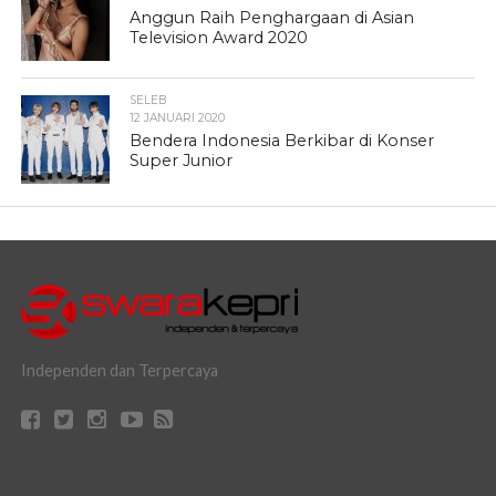
Anggun Raih Penghargaan di Asian
Television Award 2020
SELEB
12 JANUARI 2020
Bendera Indonesia Berkibar di Konser
Super Junior
Independen dan Terpercaya