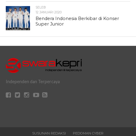
SELEB
12 JANUARI 2020
Bendera Indonesia Berkibar di Konser
Super Junior
Independen dan Terpercaya
SUSUNAN REDAKSI
PEDOMAN CYBER