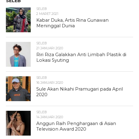
SELEB
SELEB
2 MARET 2021
Kabar Duka, Artis Rina Gunawan
Meninggal Dunia
SELEB
21 JANUARI 2020
Riri Riza Galakkan Anti Limbah Plastik di
Lokasi Syuting
SELEB
16 JANUARI 2020
Sule Akan Nikahi Pramugari pada April
2020
SELEB
14 JANUARI 2020
Anggun Raih Penghargaan di Asian
Television Award 2020