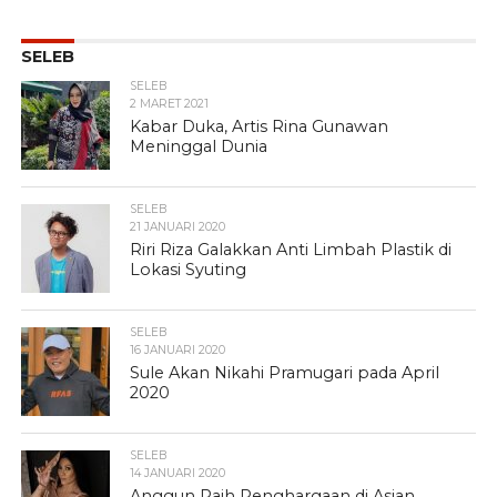
SELEB
SELEB
2 MARET 2021
Kabar Duka, Artis Rina Gunawan
Meninggal Dunia
SELEB
21 JANUARI 2020
Riri Riza Galakkan Anti Limbah Plastik di
Lokasi Syuting
SELEB
16 JANUARI 2020
Sule Akan Nikahi Pramugari pada April
2020
SELEB
14 JANUARI 2020
Anggun Raih Penghargaan di Asian