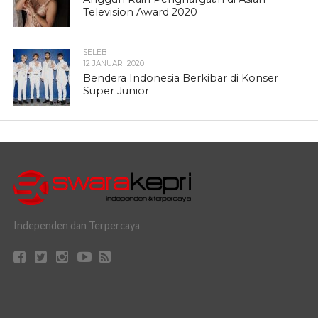
Television Award 2020
SELEB
12 JANUARI 2020
Bendera Indonesia Berkibar di Konser
Super Junior
Independen dan Terpercaya