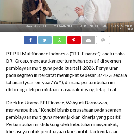
AWAL 2026 POSITIF, PEMBIAYAAN MULTIGUNA BRI FINANCE TUMBUH 37,47% (SUMBER:
VRITIMES)
COMMENTS
PT BRI Multifinance Indonesia (“BRI Finance”), anak usaha
BRI Group, mencatatkan pertumbuhan positif di segmen
pembiayaan multiguna pada kuartal I-2026. Penyaluran
pada segmen ini tercatat meningkat sebesar 37,47% secara
tahunan (year-on-year/YoY), di mana pertumbuhan ini
didorong oleh permintaan masyarakat yang tetap kuat.
Direktur Utama BRI Finance, Wahyudi Darmawan,
menyampaikan, “Kondisi bisnis perusahaan pada segmen
pembiayaan multiguna menunjukkan kinerja yang positif.
Pertumbuhan ini didukung oleh kebutuhan masyarakat,
khususnya untuk pembiayaan konsumtif dan kendaraan