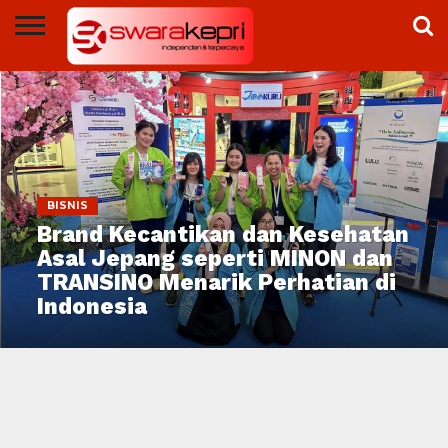
NEWS
DUNIA
SWARAKEPRI
OPINI
PEMPROV
BP
PEMKO
BRIGHT
DPRD
ADVERTORIAL
TV
KEPRI
BATAM
BATAM
PLN
BATAM
BATAM
BISNIS
Brand Kecantikan dan Kesehatan
Asal Jepang seperti MINON dan
TRANSINO Menarik Perhatian di
Indonesia