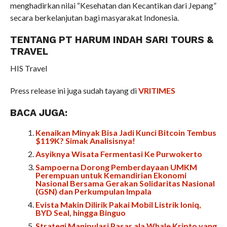
menghadirkan nilai “Kesehatan dan Kecantikan dari Jepang”
secara berkelanjutan bagi masyarakat Indonesia.
TENTANG PT HARUM INDAH SARI TOURS &
TRAVEL
HIS Travel
Press release ini juga sudah tayang di
VRITIMES
BACA JUGA:
Kenaikan Minyak Bisa Jadi Kunci Bitcoin Tembus
$119K? Simak Analisisnya!
Asyiknya Wisata Fermentasi Ke Purwokerto
Sampoerna Dorong Pemberdayaan UMKM
Perempuan untuk Kemandirian Ekonomi
Nasional Bersama Gerakan Solidaritas Nasional
(GSN) dan Perkumpulan Impala
Evista Makin Dilirik Pakai Mobil Listrik Ioniq,
BYD Seal, hingga Binguo
Strategi Manipulasi Pasar ala Whale Kripto yang