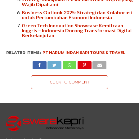
Wajib Dipahami
Business Outlook 2025: Strategi dan Kolaborasi
untuk Pertumbuhan Ekonomi Indonesia
Green Tech Innovation Showcase Kemitraan
Inggris – Indonesia Dorong Transformasi Digital
Berkelanjutan
RELATED ITEMS:
PT HARUM INDAH SARI TOURS & TRAVEL
CLICK TO COMMENT