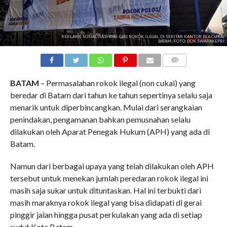
REKLAME SOSIALISASI CIRI-CIRI ROKOK ILEGAL DI SEKITAR KANTOR BEA CUKAI
BATAM./FOTO: DOK.SWARAKEPRI
COMMENTS
BATAM
– Permasalahan rokok ilegal (non cukai) yang
beredar di Batam dari tahun ke tahun sepertinya selalu saja
menarik untuk diperbincangkan. Mulai dari serangkaian
penindakan, pengamanan bahkan pemusnahan selalu
dilakukan oleh Aparat Penegak Hukum (APH) yang ada di
Batam.
Namun dari berbagai upaya yang telah dilakukan oleh APH
tersebut untuk menekan jumlah peredaran rokok ilegal ini
masih saja sukar untuk dituntaskan. Hal ini terbukti dari
masih maraknya rokok ilegal yang bisa didapati di gerai
pinggir jalan hingga pusat perkulakan yang ada di setiap
sudut Kota Batam.