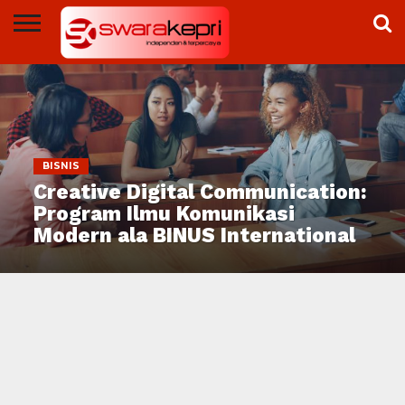
NEWS
DUNIA
SWARAKEPRI
OPINI
PEMPROV
BP
PEMKO
BRIGHT
DPRD
ADVERTORIAL
TV
KEPRI
BATAM
BATAM
PLN
BATAM
BATAM
BISNIS
Creative Digital Communication:
Program Ilmu Komunikasi
Modern ala BINUS International