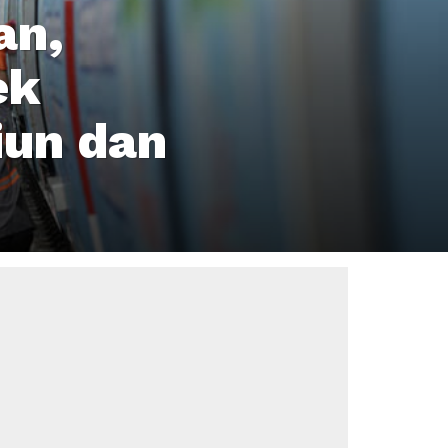
an,
ek
iun dan