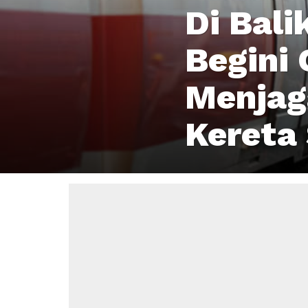
Di Bali
Begini
Menjag
Kereta 