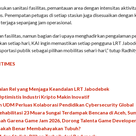
ukan sanitasi fasilitas, pemantauan area dengan intensitas aktivit
. Penempatan petugas di setiap stasiun juga disesuaikan dengan 
 terjaga sepanjang jam operasional.
n fasilitas, namun bagian dari upaya menghadirkan pengalaman p
ukan setiap hari, KAI ingin memastikan setiap pengguna LRT Jabo
rtasi publik sebagai pilihan mobilitas sehari-hari,” tutup Radhit
ITIMES
 Jalan Rel yang Menjaga Keandalan LRT Jabodebek
timistis Industri Kripto Makin Inovatif
UDM Perluas Kolaborasi Pendidikan Cybersecurity Global
habilitasi 23 Muara Sungai Terdampak Bencana di Aceh, Su
ah Garena Game Jam 2026, Dorong Talenta Game Developer
Apakah Benar Membahayakan Tubuh?