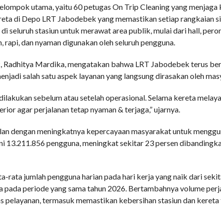
 kelompok utama, yaitu 60 petugas On Trip Cleaning yang menjaga 
ereta di Depo LRT Jabodebek yang memastikan setiap rangkaian si
 seluruh stasiun untuk merawat area publik, mulai dari hall, peron, 
ih, rapi, dan nyaman digunakan oleh seluruh pengguna.
, Radhitya Mardika, mengatakan bahwa LRT Jabodebek terus ber
enjadi salah satu aspek layanan yang langsung dirasakan oleh mas
ilakukan sebelum atau setelah operasional. Selama kereta melaya
ior agar perjalanan tetap nyaman & terjaga,” ujarnya.
jalan dengan meningkatnya kepercayaan masyarakat untuk mengg
i 13.211.856 pengguna, meningkat sekitar 23 persen dibandingk
ta-rata jumlah pengguna harian pada hari kerja yang naik dari seki
na pada periode yang sama tahun 2026. Bertambahnya volume per
 pelayanan, termasuk memastikan kebersihan stasiun dan kereta 