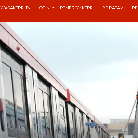
SWARAKEPRI TV
OPINI
PEMPROV KEPRI
BP BATAM
PE