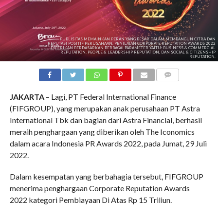
PUBLISITAS MEMAINKAN PERAN YANG BESAR DALAM MEMBANGUN CITRA DAN
REPUTASI POSITIF PERUSAHAAN. PENILAIAN CORPORATE REPUTATION AWARDS 2022
DIBERIKAN BERDASARKAN BERBAGAI PARAMETER YAITU: BUSINESS & COMMERCIAL
REPUTATION, PEOPLE & LEADERSHIP REPUTATION, DAN SOCIAL & CITIZENSHIP
REPUTATION.
COMMENTS
JAKARTA
– Lagi, PT Federal International Finance
(FIFGROUP), yang merupakan anak perusahaan PT Astra
International Tbk dan bagian dari Astra Financial, berhasil
meraih penghargaan yang diberikan oleh The Iconomics
dalam acara Indonesia PR Awards 2022, pada Jumat, 29 Juli
2022.
Dalam kesempatan yang berbahagia tersebut, FIFGROUP
menerima penghargaan Corporate Reputation Awards
2022 kategori Pembiayaan Di Atas Rp 15 Triliun.