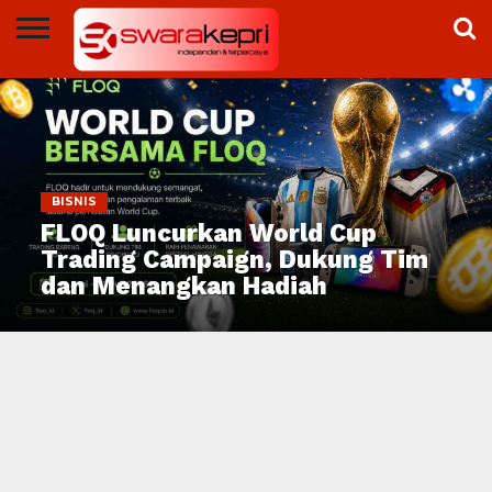
NEWS
DUNIA
SWARAKEPRI
OPINI
PEMPROV
BP
PEMKO
BRIGHT
DPRD
ADVERTORIAL
TV
KEPRI
BATAM
BATAM
PLN
BATAM
BATAM
BISNIS
FLOQ Luncurkan World Cup
Trading Campaign, Dukung Tim
dan Menangkan Hadiah