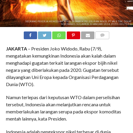
SEORANG PEKERJA MENGOLAH NIKEL DI PABRIK PELEBURAN NIKEL PT VALE TBK, DEKAT
SOROWAKO, SULAWESI, 8 JANUARI 2014. (FOTO: REUTERS)
COMMENTS
JAKARTA
– Presiden Joko Widodo, Rabu (7/9),
mengatakan kemungkinan Indonesia akan kalah dalam
menghadapi gugatan terkait larangan ekspor bijih nikel
negara yang diberlakukan pada 2020. Gugatan tersebut
dilayangkan Uni Eropa kepada Organisasi Perdagangan
Dunia (WTO).
Namun terlepas dari keputusan WTO dalam perselisihan
tersebut, Indonesia akan melanjutkan rencana untuk
memberlakukan larangan serupa pada ekspor komoditas
mentah lainnya, kata Presiden.
Indonesia adalah pengekspor nikel terbesar di dunia