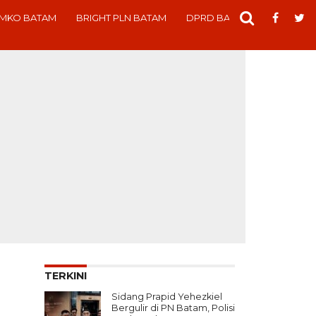
MKO BATAM
BRIGHT PLN BATAM
DPRD BATAM
ADVERTO
TERKINI
Sidang Prapid Yehezkiel
Bergulir di PN Batam, Polisi