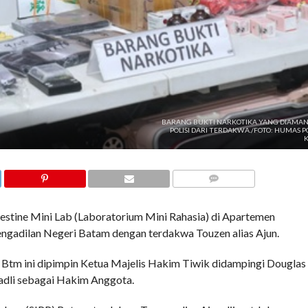
BARANG BUKTI NARKOTIKA YANG DIAMA
POLISI DARI TERDAKWA./FOTO: HUMAS P
K
COMMENTS
estine Mini Lab (Laboratorium Mini Rahasia) di Apartemen
ngadilan Negeri Batam dengan terdakwa Touzen alias Ajun.
tm ini dipimpin Ketua Majelis Hakim Tiwik didampingi Douglas
adli sebagai Hakim Anggota.