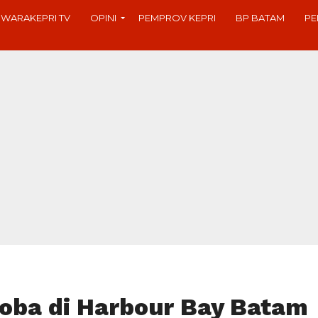
SWARAKEPRI TV
OPINI
PEMPROV KEPRI
BP BATAM
PE
oba di Harbour Bay Batam