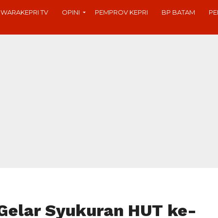
SWARAKEPRI TV
OPINI
PEMPROV KEPRI
BP BATAM
PE
Gelar Syukuran HUT ke-