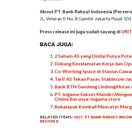
About PT. Bank Rakyat Indonesia (Persero
JL. Veteran II No. 8 Gambir Jakarta Pusat 10
Press release ini juga sudah tayang di
VRI
BACA JUGA:
2 Saham AS yang Dinilai Punya Poten
Dukung Keselamatan Kerja dan Ope
Co-Working Space di Stasiun Cawa
Tarif AS Tekan Pasar, Stablecoin Jad
Bank BTN Gandeng LindungiHutan d
PT. Isigame Sukses Mandiri Mengu
Online Barunya: Isigame.store
Bukalapak Kembali Mencatat Margin
RELATED ITEMS:
HUT
,
PT BANK RAKYAT INDONE
REGION 6