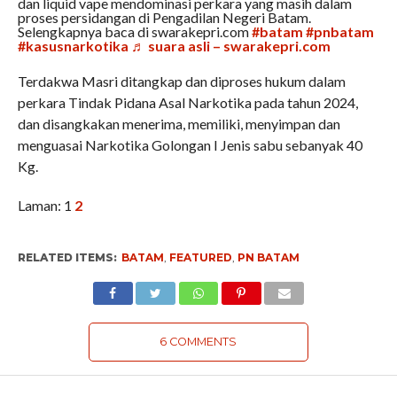
dan liquid vape mendominasi perkara yang masih dalam
proses persidangan di Pengadilan Negeri Batam.
Selengkapnya baca di swarakepri.com
#batam
#pnbatam
#kasusnarkotika
♬ suara asli – swarakepri.com
Terdakwa Masri ditangkap dan diproses hukum dalam
perkara Tindak Pidana Asal Narkotika pada tahun 2024,
dan disangkakan menerima, memiliki, menyimpan dan
menguasai Narkotika Golongan I Jenis sabu sebanyak 40
Kg.
Laman:
1
2
RELATED ITEMS:
BATAM
,
FEATURED
,
PN BATAM
6 COMMENTS