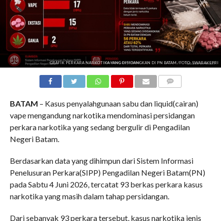
GRAFIK PERKARA NARKOTIKA YANG DISIDANGKAN DI PN BATAM./FOTO: SWARAKEPRI
COMMENTS
BATAM
– Kasus penyalahgunaan sabu dan liquid(cairan)
vape mengandung narkotika mendominasi persidangan
perkara narkotika yang sedang bergulir di Pengadilan
Negeri Batam.
Berdasarkan data yang dihimpun dari Sistem Informasi
Penelusuran Perkara(SIPP) Pengadilan Negeri Batam(PN)
pada Sabtu 4 Juni 2026, tercatat 93 berkas perkara kasus
narkotika yang masih dalam tahap persidangan.
Dari sebanyak 93 perkara tersebut, kasus narkotika jenis