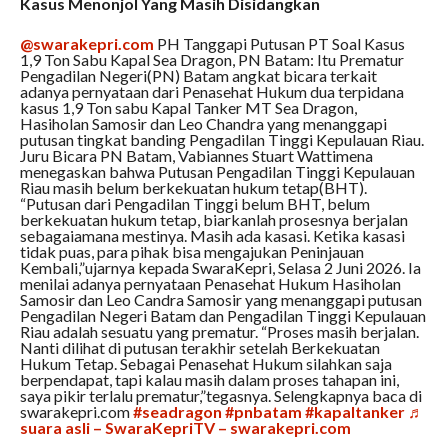
Kasus Menonjol Yang Masih Disidangkan
@swarakepri.com
PH Tanggapi Putusan PT Soal Kasus
1,9 Ton Sabu Kapal Sea Dragon, PN Batam: Itu Prematur
Pengadilan Negeri(PN) Batam angkat bicara terkait
adanya pernyataan dari Penasehat Hukum dua terpidana
kasus 1,9 Ton sabu Kapal Tanker MT Sea Dragon,
Hasiholan Samosir dan Leo Chandra yang menanggapi
putusan tingkat banding Pengadilan Tinggi Kepulauan Riau.
Juru Bicara PN Batam, Vabiannes Stuart Wattimena
menegaskan bahwa Putusan Pengadilan Tinggi Kepulauan
Riau masih belum berkekuatan hukum tetap(BHT).
“Putusan dari Pengadilan Tinggi belum BHT, belum
berkekuatan hukum tetap, biarkanlah prosesnya berjalan
sebagaiamana mestinya. Masih ada kasasi. Ketika kasasi
tidak puas, para pihak bisa mengajukan Peninjauan
Kembali,”ujarnya kepada SwaraKepri, Selasa 2 Juni 2026. Ia
menilai adanya pernyataan Penasehat Hukum Hasiholan
Samosir dan Leo Candra Samosir yang menanggapi putusan
Pengadilan Negeri Batam dan Pengadilan Tinggi Kepulauan
Riau adalah sesuatu yang prematur. “Proses masih berjalan.
Nanti dilihat di putusan terakhir setelah Berkekuatan
Hukum Tetap. Sebagai Penasehat Hukum silahkan saja
berpendapat, tapi kalau masih dalam proses tahapan ini,
saya pikir terlalu prematur,”tegasnya. Selengkapnya baca di
swarakepri.com
#seadragon
#pnbatam
#kapaltanker
♬
suara asli – SwaraKepriTV – swarakepri.com